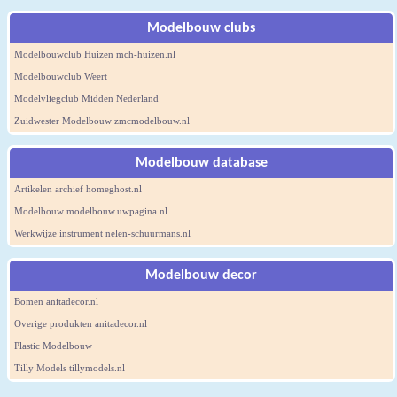
Modelbouw clubs
Modelbouwclub Huizen mch-huizen.nl
Modelbouwclub Weert
Modelvliegclub Midden Nederland
Zuidwester Modelbouw zmcmodelbouw.nl
Modelbouw database
Artikelen archief homeghost.nl
Modelbouw modelbouw.uwpagina.nl
Werkwijze instrument nelen-schuurmans.nl
Modelbouw decor
Bomen anitadecor.nl
Overige produkten anitadecor.nl
Plastic Modelbouw
Tilly Models tillymodels.nl