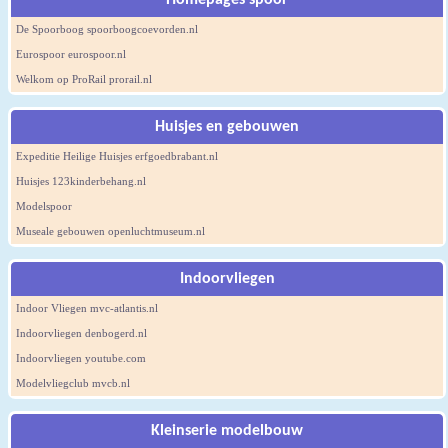
Homepages spoor
De Spoorboog spoorboogcoevorden.nl
Eurospoor eurospoor.nl
Welkom op ProRail prorail.nl
Huisjes en gebouwen
Expeditie Heilige Huisjes erfgoedbrabant.nl
Huisjes 123kinderbehang.nl
Modelspoor
Museale gebouwen openluchtmuseum.nl
Indoorvliegen
Indoor Vliegen mvc-atlantis.nl
Indoorvliegen denbogerd.nl
Indoorvliegen youtube.com
Modelvliegclub mvcb.nl
Kleinserie modelbouw