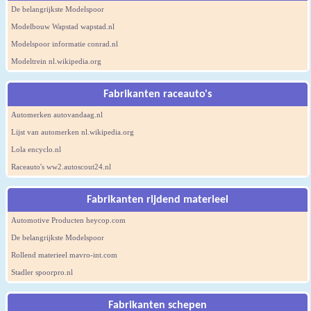
De belangrijkste Modelspoor
Modelbouw Wapstad wapstad.nl
Modelspoor informatie conrad.nl
Modeltrein nl.wikipedia.org
Fabrikanten raceauto's
Automerken autovandaag.nl
Lijst van automerken nl.wikipedia.org
Lola encyclo.nl
Raceauto's ww2.autoscout24.nl
Fabrikanten rijdend materieel
Automotive Producten heycop.com
De belangrijkste Modelspoor
Rollend materieel mavro-int.com
Stadler spoorpro.nl
Fabrikanten schepen