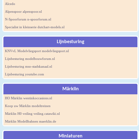
Alcedo
Alpenspoor alpenspoor.nl
N-Spoorforum n-spoorforum.nl
Specialist in kleinserie dutchart-models.nl
Lijnbesturing
KNVvL Modelvliegsport modelvliegsport.nl
Lijnbesturing modelbouwforum.nl
Lijnbesturing mso-stadskanaal.nl
Lijnbesturing youtube.com
Märklin
HO Märklin wentinkoccasions.nl
Koop uw Märklin modeltreinen
Märklin H0 veiling veiling.catawiki.nl
Märklin Modellbahnen maerklin.de
Miniaturen