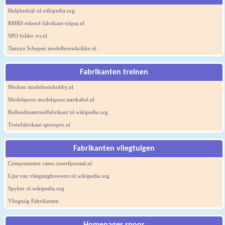
Hulpbedrijf nl.wikipedia.org
RMRS erkend fabrikant triqua.nl
SPO folder ivr.nl
Tamiya Schepen modelbouwkrikke.nl
Fabrikanten treinen
Merken modeltreinhobby.nl
Modelspoor modelspoor.startkabel.nl
Rollendmaterieelfabrikant nl.wikipedia.org
Treinfabrikant spoorpro.nl
Fabrikanten vliegtuigen
Componenten camo.zweefportaal.nl
Lijst van vliegtuigbouwers nl.wikipedia.org
Spyker nl.wikipedia.org
Vliegtuig Fabrikanten