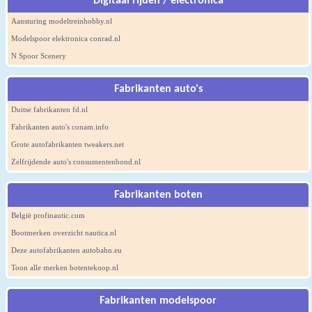
Digitaal rijden / electronica
Aansturing modeltreinhobby.nl
Modelspoor elektronica conrad.nl
N Spoor Scenery
Fabrikanten auto's
Duitse fabrikanten fd.nl
Fabrikanten auto's conam.info
Grote autofabrikanten tweakers.net
Zelfrijdende auto's consumentenbond.nl
Fabrikanten boten
België profinautic.com
Bootmerken overzicht nautica.nl
Deze autofabrikanten autobahn.eu
Toon alle merken botentekoop.nl
Fabrikanten modelspoor